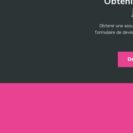
Obteni
Obtenir une assu
formulaire de devi
D