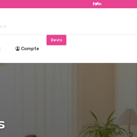
d'...
Devis
t
Compte
s