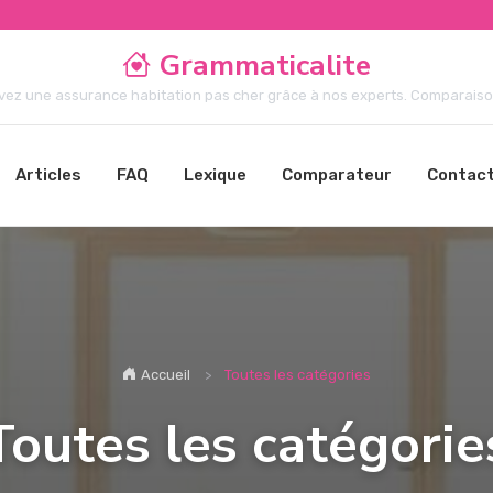
Grammaticalite
vez une assurance habitation pas cher grâce à nos experts. Comparaison 
Articles
FAQ
Lexique
Comparateur
Contac
Accueil
Toutes les catégories
Toutes les catégorie