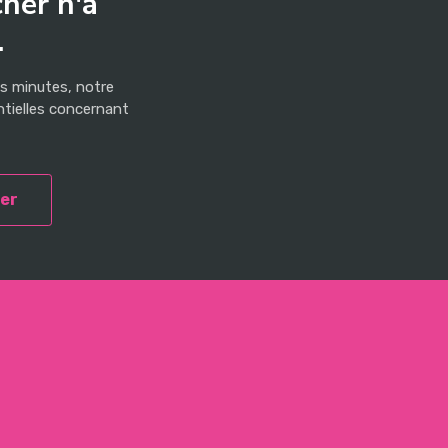
her n'a
.
es minutes, notre
ntielles concernant
er