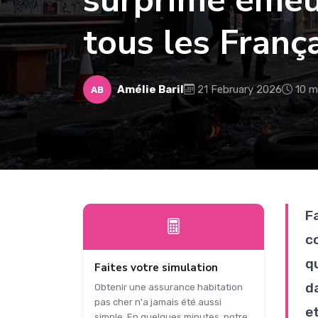
surprime émeu
tous les França
Amélie Baril
21 February 2026
10 m
AB
F
c
q
Faites votre simulation
d
Obtenir une assurance habitation
pas cher n'a jamais été aussi
e
simple. En quelques minutes, notre