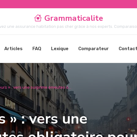
Grammaticalite
vez une assurance habitation pas cher grâce à nos experts. Comparaison 
Articles
FAQ
Lexique
Comparateur
Contac
urs » : vers une surprime émeutes o...
 » : vers une