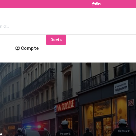
d'...
Devis
t
Compte