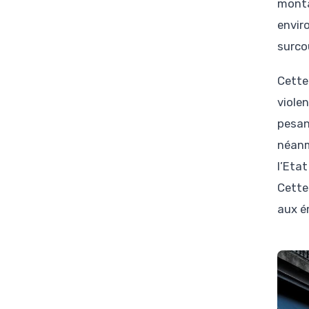
monta
envir
surco
Cette
viole
pesan
néanm
l’Eta
Cette
aux é