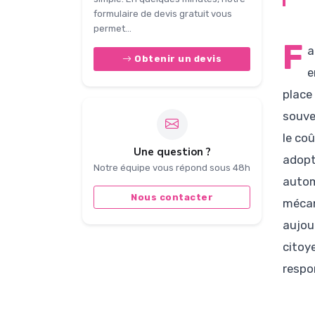
formulaire de devis gratuit vous
permet...
F
a
Obtenir un devis
e
place
souve
le co
Une question ?
adopt
Notre équipe vous répond sous 48h
autom
Nous contacter
mécan
aujou
citoy
respon