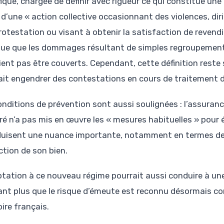
fique, chargée de définir avec rigueur ce qui constitue une
t d’une « action collective occasionnant des violences, dir
rotestation ou visant à obtenir la satisfaction de revendic
que que les dommages résultant de simples regroupement
ient pas être couverts. Cependant, cette définition reste 
ait engendrer des contestations en cours de traitement d
onditions de prévention sont aussi soulignées : l’assuranc
ré n’a pas mis en œuvre les « mesures habituelles » pour év
duisent une nuance importante, notamment en termes de r
ction de son bien.
ptation à ce nouveau régime pourrait aussi conduire à un
ant plus que le risque d’émeute est reconnu désormais c
oire français.