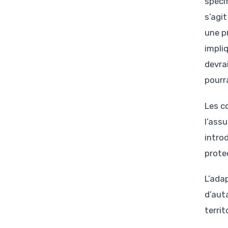
spéci
s’agi
une p
impli
devra
pourr
Les c
l’assu
intro
prote
L’ada
d’aut
territ