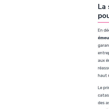
La 
pou
En dé
émeu
garan
entrep
aux ém
réass
haut 
Le pr
catas
des a