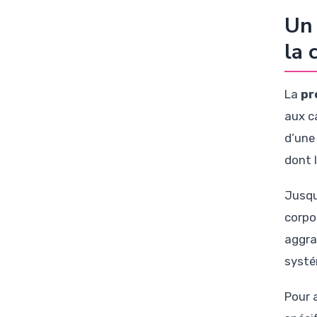
Un 
la 
La
pr
aux c
d’un
dont 
Jusqu
corpo
aggra
systé
Pour 